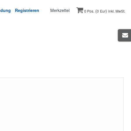
ldung
Registrieren
Merkzettel
(
)
0 Pos.
0
Eur
inkl. MwSt.