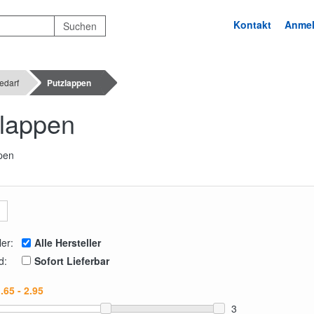
Kontakt
Anme
edarf
Putzlappen
lappen
ler:
Alle Hersteller
d:
Sofort Lieferbar
3