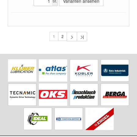
Varianten ansehen
St.
1
2