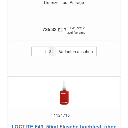
Lieferzeit: auf Anfrage
exkl. MwSt.
735,32
EUR
zzgl. Versand
Varianten ansehen
St.
1124715
LOCTITE 649, 50ml Flasche
hochfest, ohne