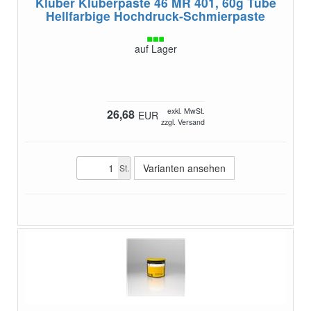
Klüber Klüberpaste 46 MR 401, 60g Tube
Hellfarbige Hochdruck-Schmierpaste
auf Lager
exkl. MwSt.
26,68
EUR
zzgl. Versand
Varianten ansehen
St.