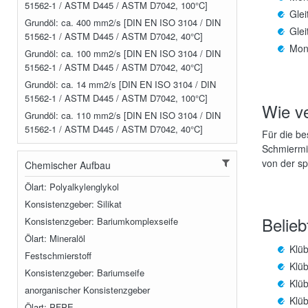
51562-1 / ASTM D445 / ASTM D7042, 100°C]
Glei
Grundöl: ca. 400 mm2/s [DIN EN ISO 3104 / DIN
Glei
51562-1 / ASTM D445 / ASTM D7042, 40°C]
Mon
Grundöl: ca. 100 mm2/s [DIN EN ISO 3104 / DIN
51562-1 / ASTM D445 / ASTM D7042, 40°C]
Grundöl: ca. 14 mm2/s [DIN EN ISO 3104 / DIN
51562-1 / ASTM D445 / ASTM D7042, 100°C]
Wie ve
Grundöl: ca. 110 mm2/s [DIN EN ISO 3104 / DIN
51562-1 / ASTM D445 / ASTM D7042, 40°C]
Für die be
Schmiermit
von der sp
Chemischer Aufbau
Ölart: Polyalkylenglykol
Konsistenzgeber: Silikat
Belieb
Konsistenzgeber: Bariumkomplexseife
Ölart: Mineralöl
Klü
Festschmierstoff
Klü
Konsistenzgeber: Bariumseife
Klü
anorganischer Konsistenzgeber
Klü
Ölart: PFPE