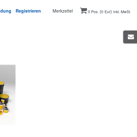
ldung
Registrieren
Merkzettel
(
)
0 Pos.
0
Eur
inkl. MwSt.