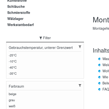
Kunststoffe
Schläuche
Schmierstoffe
Monta
Wälzlager
Werkstattbedarf
Montagefet
Filter
Gebrauchstemperatur, unterer Grenzwert
Inhalt
-25°C
Was 
-10°C
Welc
-40°C
Wofü
-35°C
Wie 
Beli
Farbraum
FAQ 
beige
grau
weiß