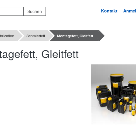
Kontakt
Anme
brication
Schmierfett
Montagefett, Gleitfett
agefett, Gleitfett