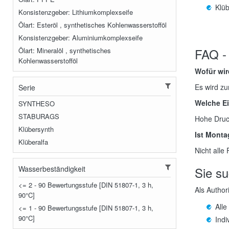
Klüb
Konsistenzgeber: Lithiumkomplexseife
Ölart: Esteröl , synthetisches Kohlenwasserstofföl
Konsistenzgeber: Aluminiumkomplexseife
FAQ - 
Ölart: Mineralöl , synthetisches
Kohlenwasserstofföl
Wofür wir
Es wird z
Serie
Welche Ei
SYNTHESO
STABURAGS
Hohe Druc
Klübersynth
Ist Montag
Klüberalfa
Nicht alle 
Wasserbeständigkeit
Sie su
<= 2 - 90 Bewertungsstufe [DIN 51807-1, 3 h,
Als Author
90°C]
Alle
<= 1 - 90 Bewertungsstufe [DIN 51807-1, 3 h,
90°C]
Indi