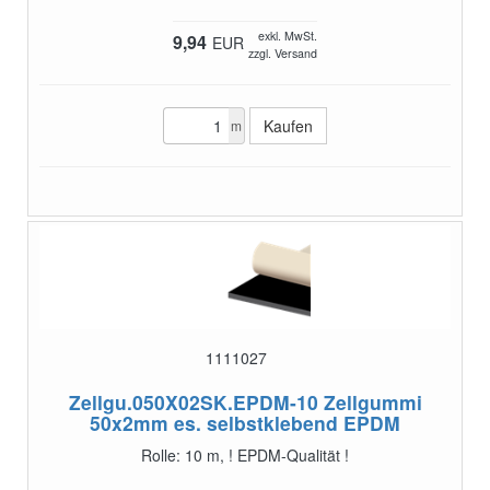
exkl. MwSt.
9,94
EUR
zzgl. Versand
m
1111027
Zellgu.050X02SK.EPDM-10
Zellgummi
50x2mm es. selbstklebend EPDM
Rolle: 10 m, ! EPDM-Qualität !