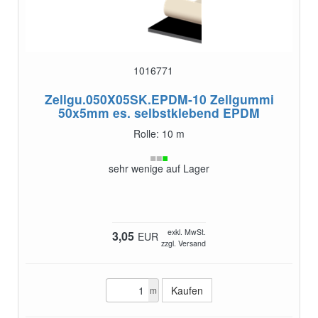
1016771
Zellgu.050X05SK.EPDM-10
Zellgummi
50x5mm es. selbstklebend EPDM
Rolle: 10 m
sehr wenige auf Lager
exkl. MwSt.
3,05
EUR
zzgl. Versand
m