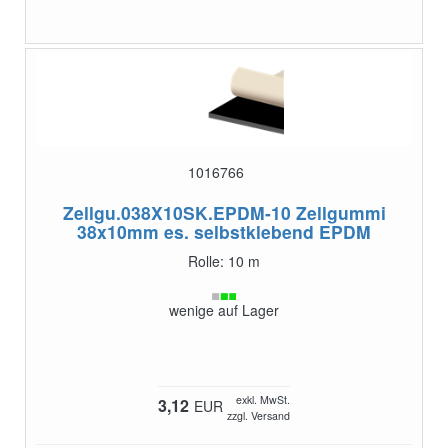
1016766
Zellgu.038X10SK.EPDM-10
Zellgummi
38x10mm es. selbstklebend EPDM
Rolle: 10 m
wenige auf Lager
exkl. MwSt.
3,12
EUR
zzgl. Versand