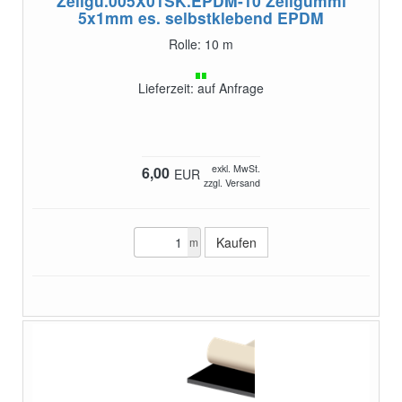
Zellgu.005X01SK.EPDM-10
Zellgummi
5x1mm es. selbstklebend EPDM
Rolle: 10 m
Lieferzeit: auf Anfrage
exkl. MwSt.
6,00
EUR
zzgl. Versand
m