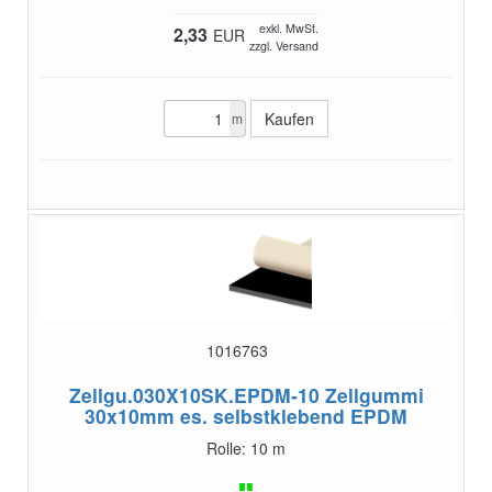
exkl. MwSt.
2,33
EUR
zzgl. Versand
m
1016763
Zellgu.030X10SK.EPDM-10
Zellgummi
30x10mm es. selbstklebend EPDM
Rolle: 10 m