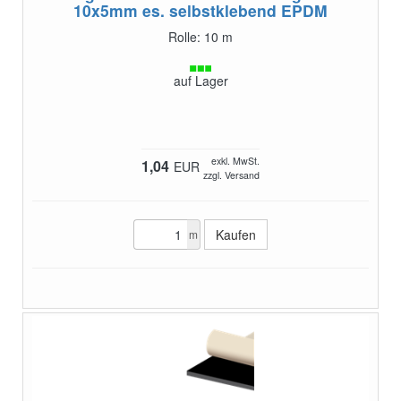
10x5mm es. selbstklebend EPDM
Rolle: 10 m
auf Lager
exkl. MwSt.
1,04
EUR
zzgl. Versand
m