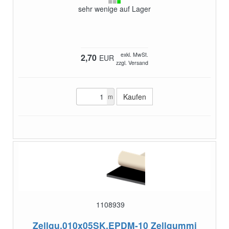
sehr wenige auf Lager
exkl. MwSt.
2,70
EUR
zzgl. Versand
m
1108939
Zellgu.010x05SK.EPDM-10
Zellgummi