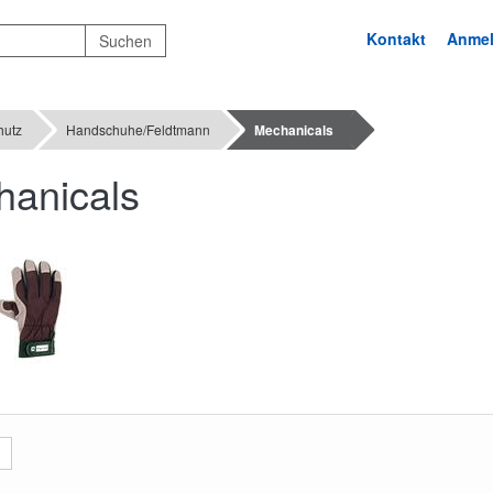
Kontakt
Anme
hutz
Handschuhe/Feldtmann
Mechanicals
anicals