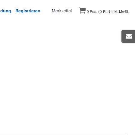
ldung
Registrieren
Merkzettel
(
)
0 Pos.
0
Eur
inkl. MwSt.