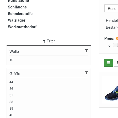
Kunststoffe
Schläuche
Schmierstoffe
Wälzlager
Herstel
Werkstattbedarf
Bestan
Preis:
Filter
0
Weite
10
Größe
44
36
37
38
39
40