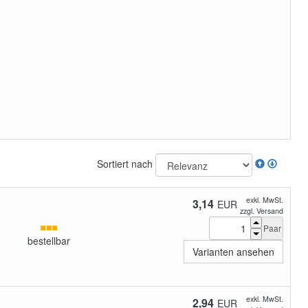
Sortiert nach
exkl. MwSt.
3,14
EUR
zzgl. Versand
Paar
bestellbar
Varianten ansehen
exkl. MwSt.
2,94
EUR