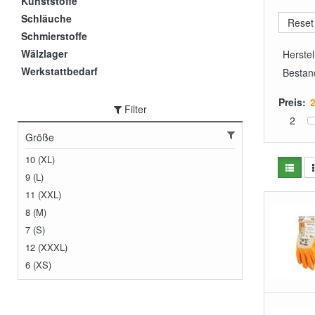
Kunststoffe
Schläuche
Schmierstoffe
Wälzlager
Herstel
Werkstattbedarf
Bestan
Preis:
Filter
2
Größe
10 (XL)
9 (L)
11 (XXL)
8 (M)
7 (S)
12 (XXXL)
6 (XS)