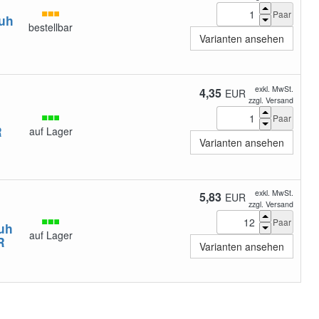
Paar
uh
bestellbar
Varianten ansehen
exkl. MwSt.
4,35
EUR
zzgl. Versand
Paar
R
auf Lager
Varianten ansehen
exkl. MwSt.
5,83
EUR
zzgl. Versand
Paar
uh
auf Lager
R
Varianten ansehen