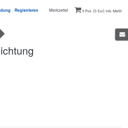
ldung
Registrieren
Merkzettel
(
)
0 Pos.
0
Eur
inkl. MwSt.
hichtung