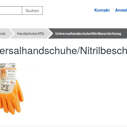
Kontakt
Anme
hutz
Handschuhe/ATG
Universalhandschuhe/Nitrilbeschichtung
ersalhandschuhe/Nitrilbesc