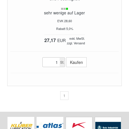
sehr wenige auf Lager
EVK 28,60
Rabatt 5,0%
exkl. MwSt.
27,17
EUR
zzgl. Versand
St.
1