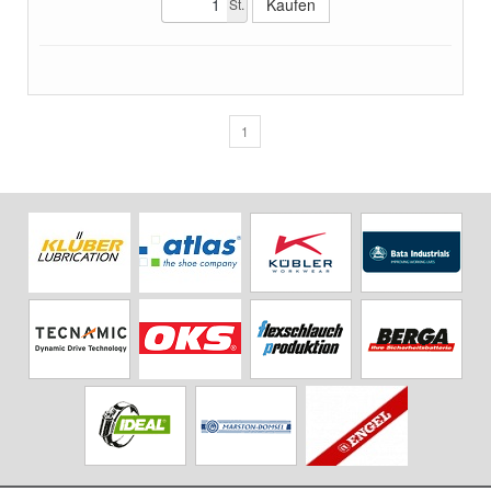
St.
1