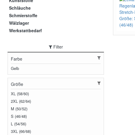
Kunststoffe
Schläuche
Schmierstoffe
Wälzlager
Werkstattbedarf
Filter
Farbe
Gelb
Größe
XL (58/60)
2XL (62/64)
M (50/52)
S (46/48)
L (54/56)
3XL (66/68)