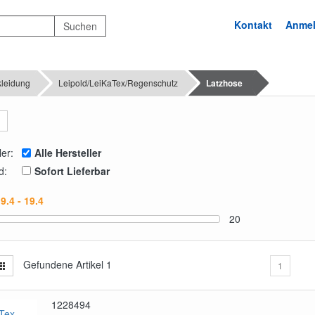
Kontakt
Anme
kleidung
Leipold/LeiKaTex/Regenschutz
Latzhose
ler:
Alle Hersteller
d:
Sofort Lieferbar
20
Gefundene Artikel
1
1
1228494