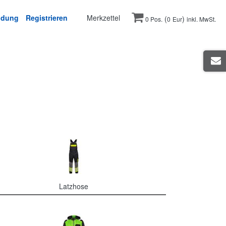
ldung
Registrieren
Merkzettel
(
)
0 Pos.
0
Eur
inkl. MwSt.
Latzhose