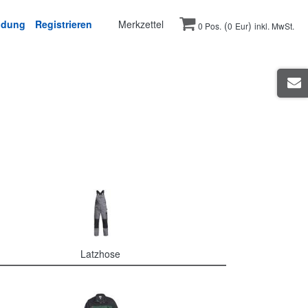
ldung
Registrieren
Merkzettel
(
)
0 Pos.
0
Eur
inkl. MwSt.
Latzhose