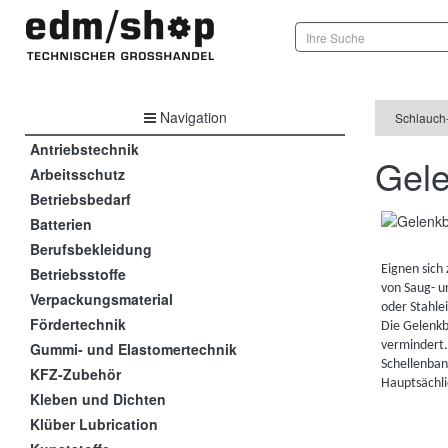
Navigation
Schlauch
Antriebstechnik
Gele
Arbeitsschutz
Betriebsbedarf
Batterien
Berufsbekleidung
Eignen sich
Betriebsstoffe
von Saug- u
Verpackungsmaterial
oder Stahlei
Fördertechnik
Die Gelenkb
vermindert.
Gummi- und Elastomertechnik
Schellenban
KFZ-Zubehör
Hauptsächli
Kleben und Dichten
Klüber Lubrication