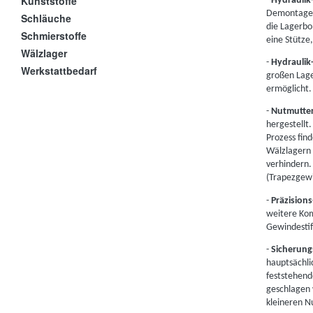
Kunststoffe
-
Hydraulik
Demontage d
Schläuche
die Lagerbo
Schmierstoffe
eine Stütze,
Wälzlager
-
Hydraulik
Werkstattbedarf
großen Lage
ermöglicht.
-
Nutmutte
hergestellt
Prozess fin
Wälzlagern 
verhindern.
(Trapezgewi
-
Präzision
weitere Kom
Gewindestif
-
Sicherun
hauptsächli
feststehend
geschlagen 
kleineren 