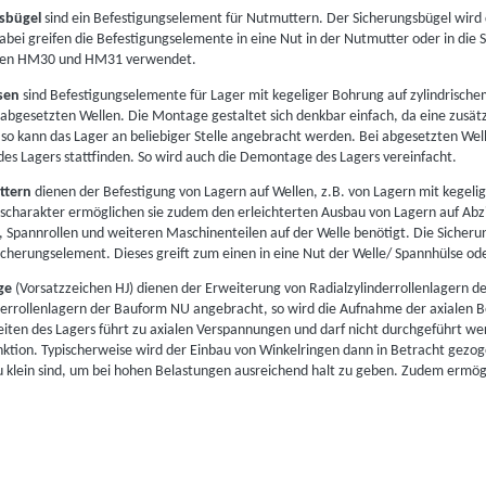
sbügel
sind ein Befestigungselement für Nutmuttern. Der Sicherungsbügel wird
Dabei greifen die Befestigungselemente in eine Nut in der Nutmutter oder in di
hen HM30 und HM31 verwendet.
sen
sind Befestigungselemente für Lager mit kegeliger Bohrung auf zylindrischem
 abgesetzten Wellen. Die Montage gestaltet sich denkbar einfach, da eine zusätz
so kann das Lager an beliebiger Stelle angebracht werden. Bei abgesetzten Wel
des Lagers stattfinden. So wird auch die Demontage des Lagers vereinfacht.
ttern
dienen der Befestigung von Lagern auf Wellen, z.B. von Lagern mit kegel
scharakter ermöglichen sie zudem den erleichterten Ausbau von Lagern auf Abz
 Spannrollen und weiteren Maschinenteilen auf der Welle benötigt. Die Sicheru
icherungselement. Dieses greift zum einen in eine Nut der Welle/ Spannhülse oder 
ge
(Vorsatzzeichen HJ) dienen der Erweiterung von Radialzylinderrollenlagern 
derrollenlagern der Bauform NU angebracht, so wird die Aufnahme der axialen Be
eiten des Lagers führt zu axialen Verspannungen und darf nicht durchgeführt we
nktion. Typischerweise wird der Einbau von Winkelringen dann in Betracht gezo
u klein sind, um bei hohen Belastungen ausreichend halt zu geben. Zudem ermögl