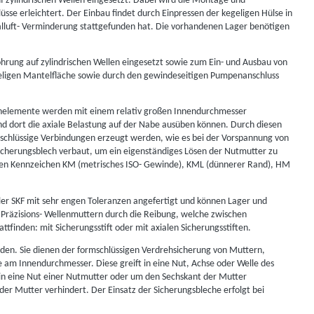
f zylindrischen Wellen eingesetzt. Dabei wird die Montage und
se erleichtert. Der Einbau findet durch Einpressen der kegeligen Hülse in
ialluft- Verminderung stattgefunden hat. Die vorhandenen Lager benötigen
hrung auf zylindrischen Wellen eingesetzt sowie zum Ein- und Ausbau von
eligen Mantelfläche sowie durch den gewindeseitigen Pumpenanschluss
enelemente werden mit einem relativ großen Innendurchmesser
nd dort die axiale Belastung auf der Nabe ausüben können. Durch diesen
ftschlüssige Verbindungen erzeugt werden, wie es bei der Vorspannung von
Sicherungsblech verbaut, um ein eigenständiges Lösen der Nutmutter zu
 den Kennzeichen KM (metrisches ISO- Gewinde), KML (dünnerer Rand), HM
ler SKF mit sehr engen Toleranzen angefertigt und können Lager und
 Präzisions- Wellenmuttern durch die Reibung, welche zwischen
finden: mit Sicherungsstift oder mit axialen Sicherungsstiften.
rden. Sie dienen der formschlüssigen Verdrehsicherung von Muttern,
e am Innendurchmesser. Diese greift in eine Nut, Achse oder Welle des
 in eine Nut einer Nutmutter oder um den Sechskant der Mutter
er Mutter verhindert. Der Einsatz der Sicherungsbleche erfolgt bei