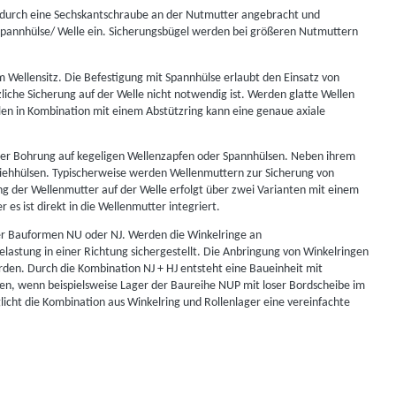
 durch eine Sechskantschraube an der Nutmutter angebracht und
e Spannhülse/ Welle ein. Sicherungsbügel werden bei größeren Nutmuttern
 Wellensitz. Die Befestigung mit Spannhülse erlaubt den Einsatz von
liche Sicherung auf der Welle nicht notwendig ist. Werden glatte Wellen
len in Kombination mit einem Abstützring kann eine genaue axiale
iger Bohrung auf kegeligen Wellenzapfen oder Spannhülsen. Neben ihrem
iehhülsen. Typischerweise werden Wellenmuttern zur Sicherung von
ng der Wellenmutter auf der Welle erfolgt über zwei Varianten mit einem
es ist direkt in die Wellenmutter integriert.
der Bauformen NU oder NJ. Werden die Winkelringe an
lastung in einer Richtung sichergestellt. Die Anbringung von Winkelringen
rden. Durch die Kombination NJ + HJ entsteht eine Baueinheit mit
gen, wenn beispielsweise Lager der Baureihe NUP mit loser Bordscheibe im
icht die Kombination aus Winkelring und Rollenlager eine vereinfachte