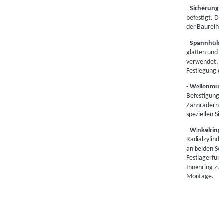
-
Sicherung
befestigt. 
der Baurei
-
Spannhül
glatten und
verwendet, 
Festlegung 
-
Wellenmu
Befestigung
Zahnrädern,
speziellen S
-
Winkelrin
Radialzylin
an beiden S
Festlagerfu
Innenring z
Montage.