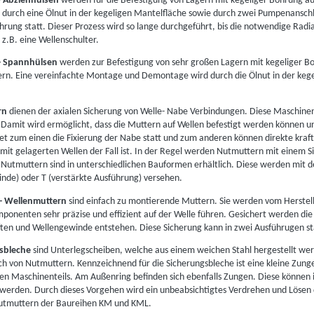
- Abziehhülsen
werden für die Befestigung von Lagern mit kegeliger Bohrung au
urch eine Ölnut in der kegeligen Mantelfläche sowie durch zwei Pumpenanschlüs
hrung statt. Dieser Prozess wird so lange durchgeführt, bis die notwendige Rad
 z.B. eine Wellenschulter.
- Spannhülsen
werden zur Befestigung von sehr großen Lagern mit kegeliger Bo
rn. Eine vereinfachte Montage und Demontage wird durch die Ölnut in der keg
rn
dienen der axialen Sicherung von Welle- Nabe Verbindungen. Diese Maschin
. Damit wird ermöglicht, dass die Muttern auf Wellen befestigt werden können u
det zum einen die Fixierung der Nabe statt und zum anderen können direkte kra
mit gelagerten Wellen der Fall ist. In der Regel werden Nutmuttern mit einem 
 Nutmuttern sind in unterschiedlichen Bauformen erhältlich. Diese werden mit
nde) oder T (verstärkte Ausführung) versehen.
s- Wellenmuttern
sind einfach zu montierende Muttern. Sie werden vom Herstel
ponenten sehr präzise und effizient auf der Welle führen. Gesichert werden die
ten und Wellengewinde entstehen. Diese Sicherung kann in zwei Ausführugen statt
gsbleche
sind Unterlegscheiben, welche aus einem weichen Stahl hergestellt we
ch von Nutmuttern. Kennzeichnend für die Sicherungsbleche ist eine kleine Zung
en Maschinenteils. Am Außenring befinden sich ebenfalls Zungen. Diese können
werden. Durch dieses Vorgehen wird ein unbeabsichtigtes Verdrehen und Lösen d
Nutmuttern der Baureihen KM und KML.