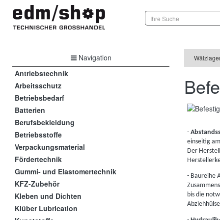
Navigation
Wälzlage
Antriebstechnik
Befe
Arbeitsschutz
Betriebsbedarf
Batterien
Berufsbekleidung
-
Abstands
Betriebsstoffe
einseitig a
Verpackungsmaterial
Der Herstel
Fördertechnik
Herstellerk
Gummi- und Elastomertechnik
- Baureihe
KFZ-Zubehör
Zusammenset
Kleben und Dichten
bis die not
Abziehhülsen
Klüber Lubrication