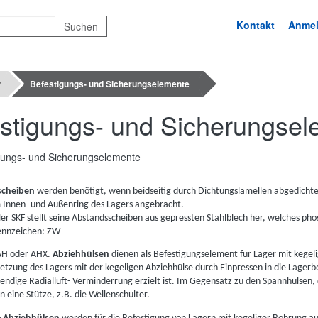
Kontakt
Anme
r
Befestigungs- und Sicherungselemente
stigungs- und Sicherungse
scheiben
werden benötigt, wenn beidseitig durch Dichtungslamellen abgedich
m Innen- und Außenring des Lagers angebracht.
ler SKF stellt seine Abstandsscheiben aus gepressten Stahlblech her, welches ph
ennzeichen: ZW
 AH oder AHX.
Abziehhülsen
dienen als Befestigungselement für Lager mit kegeli
zung des Lagers mit der kegeligen Abziehhülse durch Einpressen in die Lagerbo
wendige Radialluft- Verminderrung erzielt ist. Im Gegensatz zu den Spannhülsen,
 eine Stütze, z.B. die Wellenschulter.