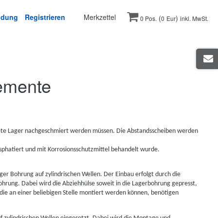
ldung
Registrieren
Merkzettel
(
)
0 Pos.
0
Eur
inkl. MwSt.
lemente
tete Lager nachgeschmiert werden müssen. Die Abstandsscheiben werden
osphatiert und mit Korrosionsschutzmittel behandelt wurde.
ger Bohrung auf zylindrischen Wellen. Der Einbau erfolgt durch die
hrung. Dabei wird die Abziehhülse soweit in die Lagerbohrung gepresst,
 die an einer beliebigen Stelle montiert werden können, benötigen