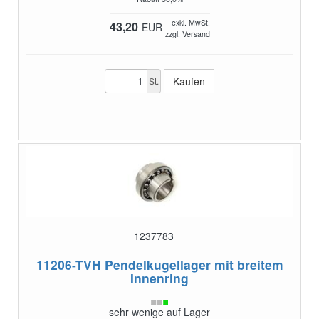
exkl. MwSt.
43,20
EUR
zzgl. Versand
St.
1237783
11206-TVH
Pendelkugellager mit breitem
Innenring
sehr wenige auf Lager