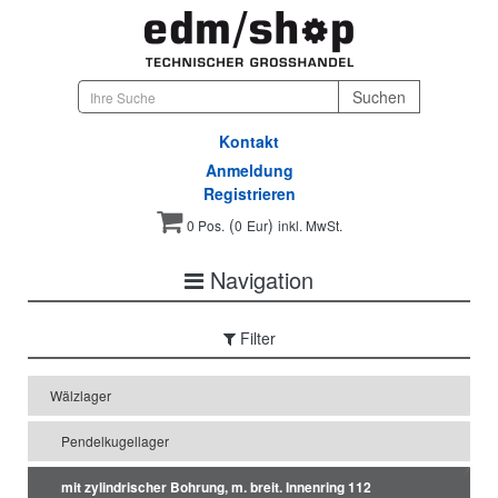
Kontakt
Anmeldung
Registrieren
(
)
0 Pos.
0
Eur
inkl. MwSt.
Navigation
Filter
Wälzlager
Pendelkugellager
mit zylindrischer Bohrung, m. breit. Innenring 112