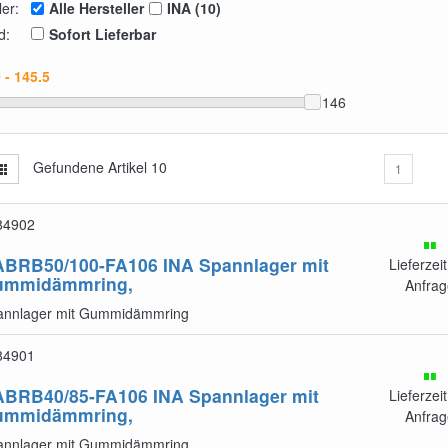
ler:
Alle Hersteller
INA (10)
d:
Sofort Lieferbar
146
Gefundene Artikel
10
1
84902
ABRB50/100-FA106
INA Spannlager mit
Lieferzeit
ummidämmring,
Anfrag
annlager mit Gummidämmring
84901
ABRB40/85-FA106
INA Spannlager mit
Lieferzeit
ummidämmring,
Anfrag
annlager mit Gummidämmring