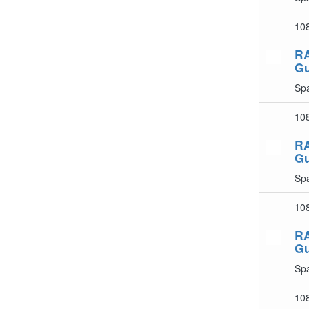
10
R
G
Sp
10
R
G
Sp
10
R
G
Sp
10