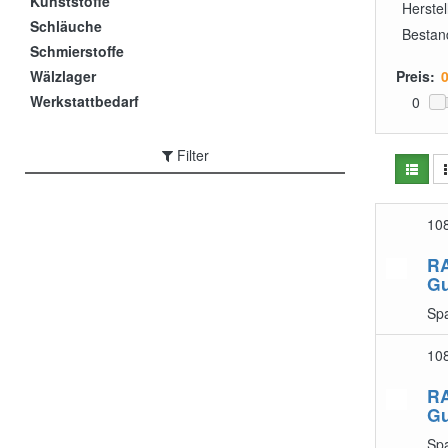
Kunststoffe
Herstel
Schläuche
Bestan
Schmierstoffe
Wälzlager
Preis:
Werkstattbedarf
0
Filter
10
R
G
Sp
10
R
G
Sp