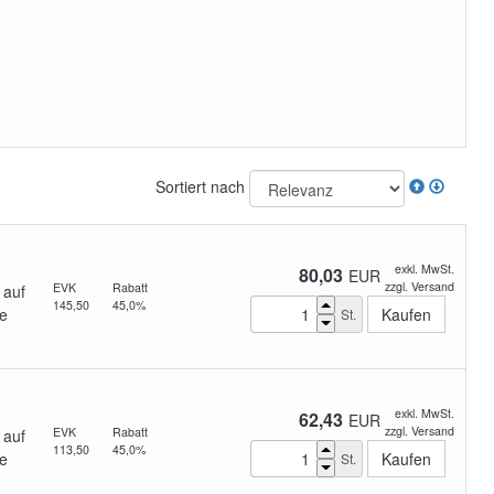
Sortiert nach
exkl. MwSt.
80,03
EUR
zzgl. Versand
EVK
Rabatt
 auf
145,50
45,0%
e
St.
exkl. MwSt.
62,43
EUR
zzgl. Versand
EVK
Rabatt
 auf
113,50
45,0%
e
St.