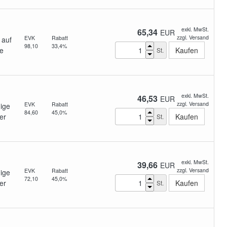
exkl. MwSt.
65,34
EUR
zzgl. Versand
EVK
Rabatt
 auf
98,10
33,4%
e
St.
exkl. MwSt.
46,53
EUR
zzgl. Versand
EVK
Rabatt
ige
84,60
45,0%
er
St.
exkl. MwSt.
39,66
EUR
zzgl. Versand
EVK
Rabatt
ige
72,10
45,0%
er
St.