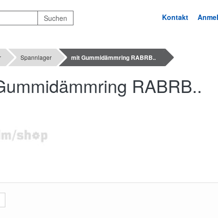
Kontakt
Anme
r
Spannlager
mit Gummidämmring RABRB..
 Gummidämmring RABRB..