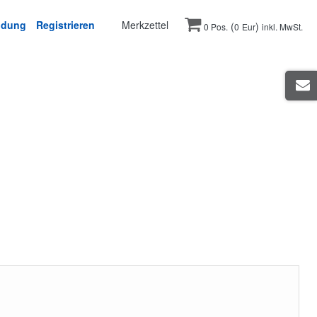
ldung
Registrieren
Merkzettel
(
)
0 Pos.
0
Eur
inkl. MwSt.