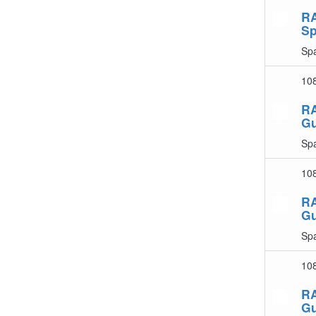
RA
Sp
Sp
10
R
G
Sp
10
R
G
Sp
10
R
G