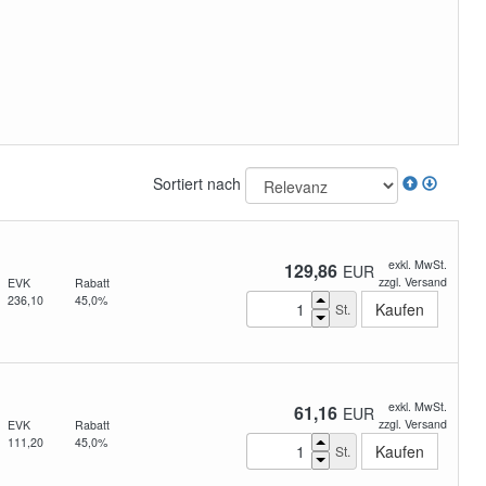
Sortiert nach
exkl. MwSt.
129,86
EUR
zzgl. Versand
EVK
Rabatt
236,10
45,0%
St.
exkl. MwSt.
61,16
EUR
zzgl. Versand
EVK
Rabatt
111,20
45,0%
St.