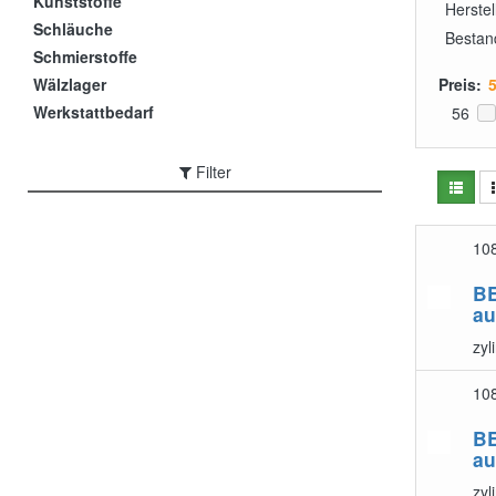
Kunststoffe
Herstel
Schläuche
Bestan
Schmierstoffe
Wälzlager
Preis:
Werkstattbedarf
56
Filter
10
B
au
zyl
10
B
au
zyl