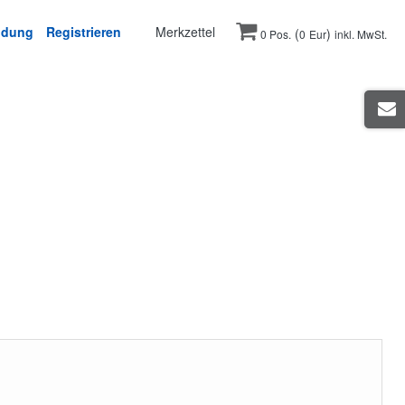
ldung
Registrieren
Merkzettel
(
)
0 Pos.
0
Eur
inkl. MwSt.