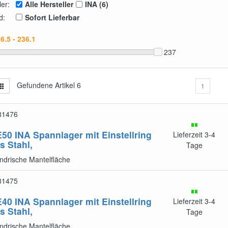
ler:
Alle Hersteller
INA (6)
d:
Sofort Lieferbar
237
Gefundene Artikel
6
1
81476
E50
INA Spannlager mit Einstellring
Lieferzeit 3-4
s Stahl,
Tage
indrische Mantelfläche
81475
E40
INA Spannlager mit Einstellring
Lieferzeit 3-4
s Stahl,
Tage
indrische Mantelfläche