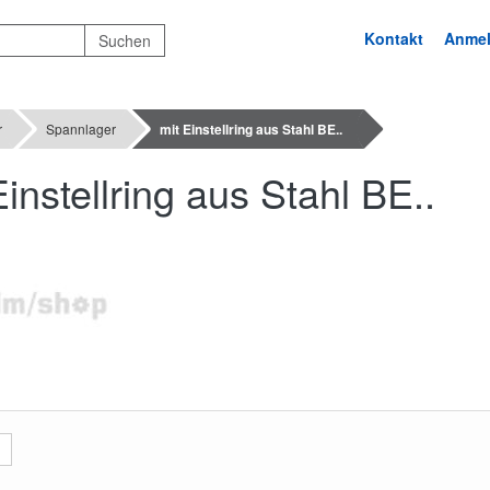
Kontakt
Anme
r
Spannlager
mit Einstellring aus Stahl BE..
Einstellring aus Stahl BE..