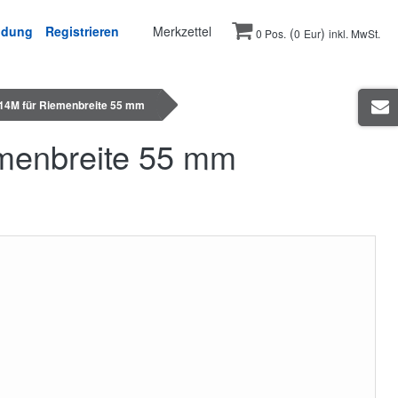
ldung
Registrieren
Merkzettel
(
)
0 Pos.
0
Eur
inkl. MwSt.
14M für Riemenbreite 55 mm
menbreite 55 mm