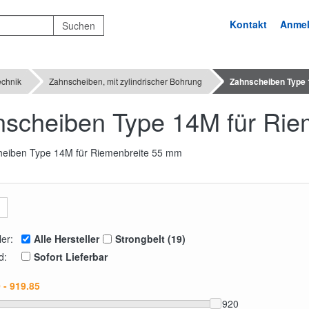
Kontakt
Anme
echnik
Zahnscheiben, mit zylindrischer Bohrung
Zahnscheiben Type 
scheiben Type 14M für Rie
ler:
Alle Hersteller
Strongbelt (19)
d:
Sofort Lieferbar
920