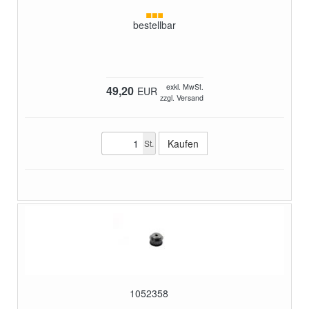
bestellbar
exkl. MwSt.
49,20
EUR
zzgl. Versand
St.
1052358