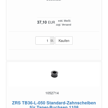
exkl. MwSt.
37,10
EUR
zzgl. Versand
St.
1052714
ZRS TB36-L-050
Standard-Zahnscheiben
für Taper-Buchsen 1108