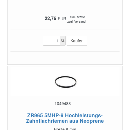
exkl. MwSt.
22,76
EUR
zzgl. Versand
St.
1049483
ZR965 5MHP-9
Hochleistungs-
Zahnflachriemen aus Neoprene
Breite 9 mm