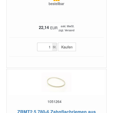
bestellbar
exkl. MwSt.
22,14
EUR
zzgl. Versand
St.
1051264
ZRMT2,5 780-6
Zahnflachriemen aus