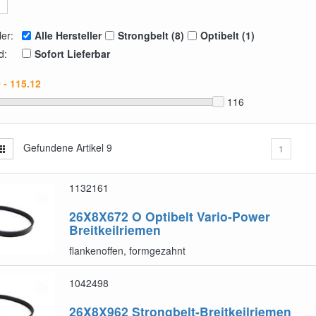
ler:
Alle Hersteller
Strongbelt (8)
Optibelt (1)
d:
Sofort Lieferbar
116
Gefundene Artikel
9
1
1132161
26X8X672 O
Optibelt Vario-Power
Breitkeilriemen
flankenoffen, formgezahnt
1042498
26X8X962
Strongbelt-Breitkeilriemen