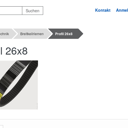
Kontakt
Anme
echnik
Breitkeilriemen
Profil 26x8
il 26x8