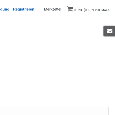
ldung
Registrieren
Merkzettel
(
)
0 Pos.
0
Eur
inkl. MwSt.