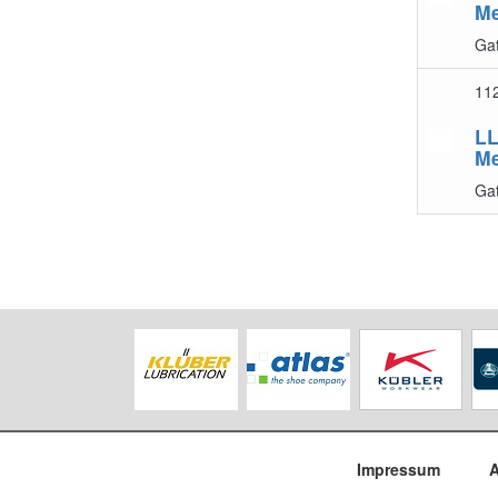
Me
Gat
11
LL
Me
Gat
Impressum