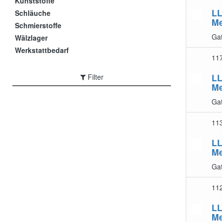
Kunststoffe
LL
Schläuche
Me
Schmierstoffe
Gat
Wälzlager
Werkstattbedarf
11
LL
Filter
Me
Gat
11
LL
Me
Gat
11
LL
Me