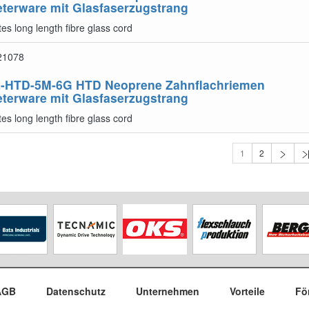
terware mit Glasfaserzugstrang
es long length fibre glass cord
21078
-HTD-5M-6G
HTD Neoprene Zahnflachriemen
terware mit Glasfaserzugstrang
es long length fibre glass cord
1
2
AGB
Datenschutz
Unternehmen
Vorteile
Fö