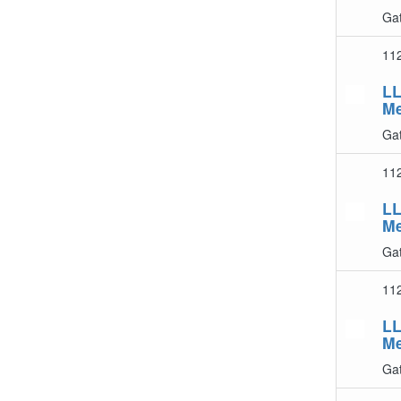
Gat
11
LL
Me
Gat
11
LL
Me
Gat
11
LL
Me
Gat