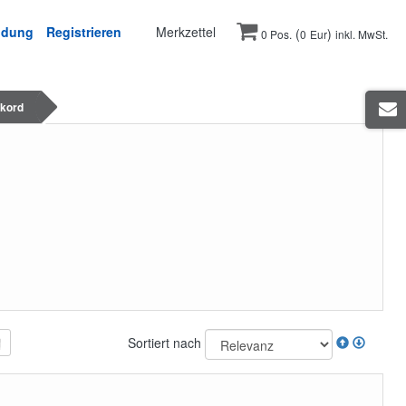
ldung
Registrieren
Merkzettel
(
)
0 Pos.
0
Eur
inkl. MwSt.
kord
Sortiert nach