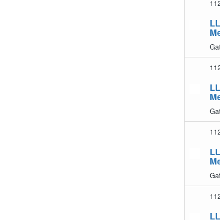
11
LL
Me
Gat
11
LL
Me
Gat
11
LL
Me
Gat
11
LL