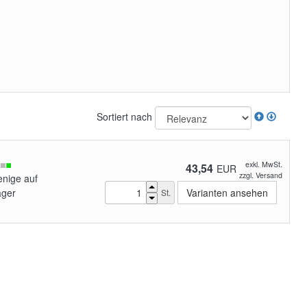
Sortiert nach
exkl. MwSt.
43,54
EUR
zzgl. Versand
enige auf
ager
Varianten ansehen
St.