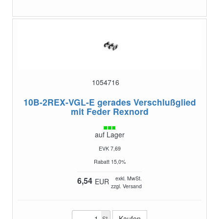
1054716
10B-2REX-VGL-E
gerades Verschlußglied
mit Feder Rexnord
auf Lager
EVK 7,69
Rabatt 15,0%
exkl. MwSt.
6,54
EUR
zzgl. Versand
St.