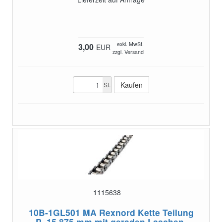
exkl. MwSt.
3,00
EUR
zzgl. Versand
St.
1115638
10B-1GL501 MA
Rexnord Kette Teilung
P=15,875 mm mit geraden Laschen,