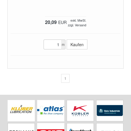
exkl. MwSt.
20,09
EUR
zzgl. Versand
m
1