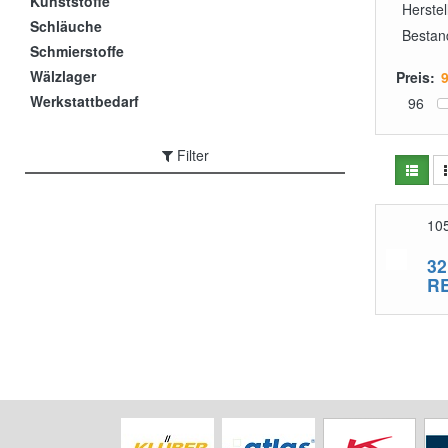
Kunststoffe
Herstel
Schläuche
Bestan
Schmierstoffe
Wälzlager
Preis:
Werkstattbedarf
96
Filter
10
32
R