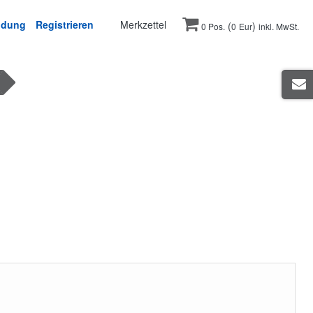
ldung
Registrieren
Merkzettel
(
)
0 Pos.
0
Eur
inkl. MwSt.