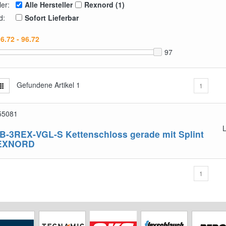
ler:
Alle Hersteller
Rexnord (1)
d:
Sofort Lieferbar
97
Gefundene Artikel
1
1
55081
L
B-3REX-VGL-S
Kettenschloss gerade mit Splint
EXNORD
1