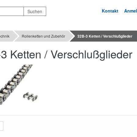
Kontakt
Anme
echnik
Rollenketten und Zubehör
32B-3 Ketten / Verschlußglieder
3 Ketten / Verschlußglieder