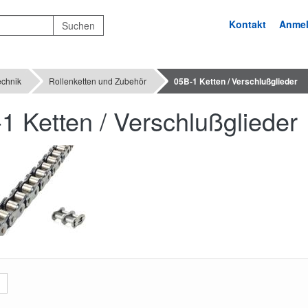
Kontakt
Anme
echnik
Rollenketten und Zubehör
05B-1 Ketten / Verschlußglieder
1 Ketten / Verschlußglieder