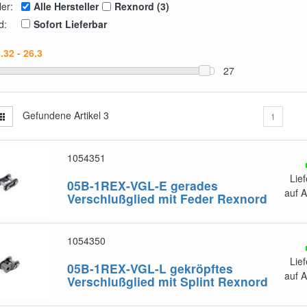
ler:
Alle Hersteller
Rexnord (3)
d:
Sofort Lieferbar
27
Gefundene Artikel
3
1
1054351
Lief
05B-1REX-VGL-E
gerades
auf 
Verschlußglied mit Feder Rexnord
1054350
Lief
05B-1REX-VGL-L
gekröpftes
auf 
Verschlußglied mit Splint Rexnord