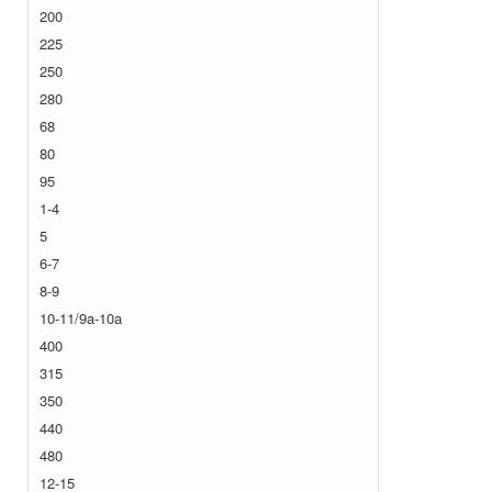
200
225
250
280
68
80
95
1-4
5
6-7
8-9
10-11/9a-10a
400
315
350
440
480
12-15