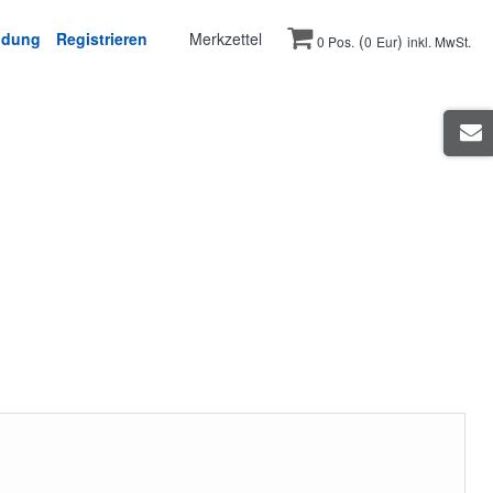
ldung
Registrieren
Merkzettel
(
)
0 Pos.
0
Eur
inkl. MwSt.