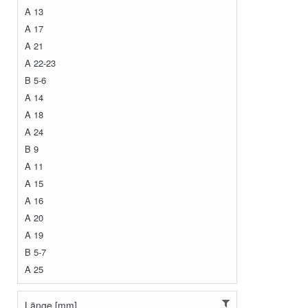
A 13
A 17
A 21
A 22-23
B 5-6
A 14
A 18
A 24
B 9
A 11
A 15
A 16
A 20
A 19
B 5-7
A 25
Länge [mm]