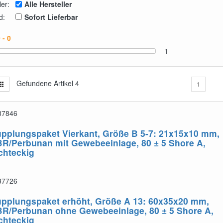
ler:
Alle Hersteller
d:
Sofort Lieferbar
1
Gefundene Artikel
4
1
37846
pplungspaket Vierkant, Größe B 5-7: 21x15x10 mm,
BR/Perbunan
mit Gewebeeinlage, 80 ± 5 Shore A,
chteckig
37726
pplungspaket erhöht, Größe A 13: 60x35x20 mm,
BR/Perbunan
ohne Gewebeeinlage, 80 ± 5 Shore A,
chteckig