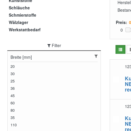
Kunststoffe
Herstel
Schläuche
Bestan
Schmierstoffe
Wälzlager
Preis:
Werkstattbedarf
0
Filter
Breite [mm]
20
12
30
Ku
25
N
36
re
45
60
12
80
Ku
35
N
110
re