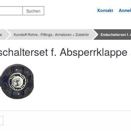
Kontakt
Anme
fe
Kunstoff-Rohre, -Fittings,- Armaturen + Zubehör
Endschalterset f
chalterset f. Absperrklapp