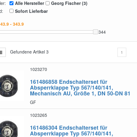
ler:
Alle Hersteller
Georg Fischer (3)
d:
Sofort Lieferbar
344
Gefundene Artikel
3
1
1023270
161486858
Endschalterset für
Absperrklappe Typ 567/140/141,
Mechanisch AU, Größe 1, DN 50-DN 81
GF
1023265
161486304
Endschalterset für
Absperrklappe Typ 567/140/141,