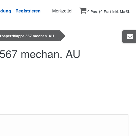
ldung
Registrieren
Merkzettel
(
)
0 Pos.
0
Eur
inkl. MwSt.
. Absperrklappe 567 mechan. AU
e 567 mechan. AU