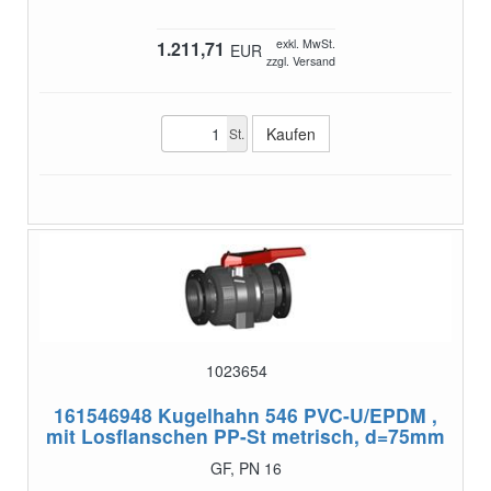
exkl. MwSt.
1.211,71
EUR
zzgl. Versand
St.
1023654
161546948
Kugelhahn 546 PVC-U/EPDM ,
mit Losflanschen PP-St metrisch, d=75mm
GF, PN 16