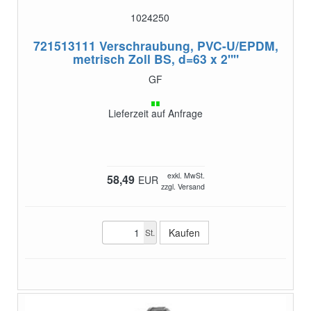
1024250
721513111
Verschraubung, PVC-U/EPDM,
metrisch Zoll BS, d=63 x 2""
GF
Lieferzeit auf Anfrage
exkl. MwSt.
58,49
EUR
zzgl. Versand
St.