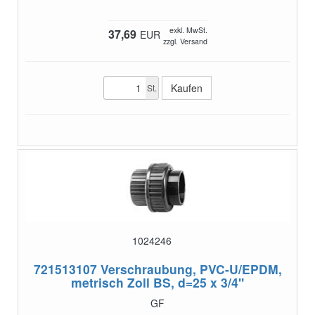
exkl. MwSt.
37,69
EUR
zzgl. Versand
St.
1024246
721513107
Verschraubung, PVC-U/EPDM,
metrisch Zoll BS, d=25 x 3/4"
GF