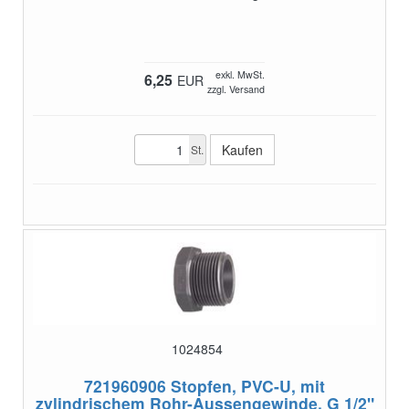
exkl. MwSt.
6,25
EUR
zzgl. Versand
St.
1024854
721960906
Stopfen, PVC-U, mit
zylindrischem Rohr-Aussengewinde, G 1/2"