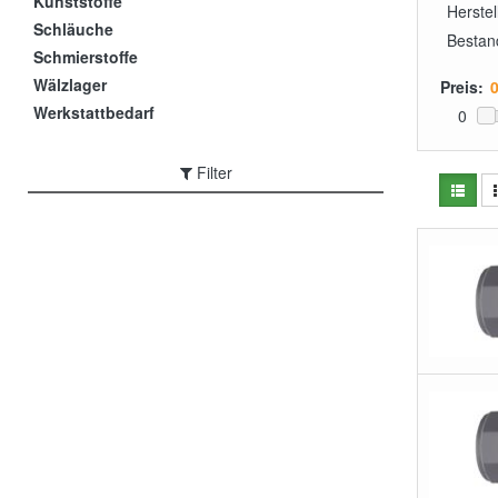
Kunststoffe
Herstel
Schläuche
Bestan
Schmierstoffe
Wälzlager
Preis:
Werkstattbedarf
0
Filter