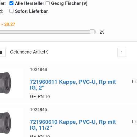
ler:
Alle Hersteller
Georg Fischer (9)
d:
Sofort Lieferbar
29
Gefundene Artikel
9
1
1024846
721960611
Kappe, PVC-U, Rp mit
Li
IG, 2"
GF, PN 10
1024845
721960610
Kappe, PVC-U, Rp mit
Li
IG, 11/2"
GF, PN 10