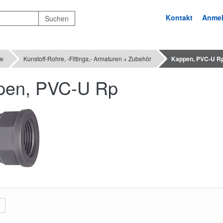
Kontakt
Anme
fe
Kunstoff-Rohre, -Fittings,- Armaturen + Zubehör
Kappen, PVC-U R
pen, PVC-U Rp