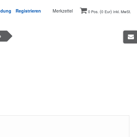
ldung
Registrieren
Merkzettel
(
)
0 Pos.
0
Eur
inkl. MwSt.
p