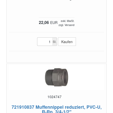
exkl. MwSt.
22,06
EUR
zzgl. Versand
St.
1024747
721910837
Muffennippel reduziert, PVC-U,
R-Rp, 3/4-1/2"