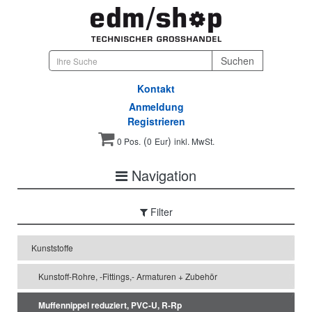
Kontakt
Anmeldung
Registrieren
(
)
0 Pos.
0
Eur
inkl. MwSt.
Navigation
Filter
Kunststoffe
Kunstoff-Rohre, -Fittings,- Armaturen + Zubehör
Muffennippel reduziert, PVC-U, R-Rp