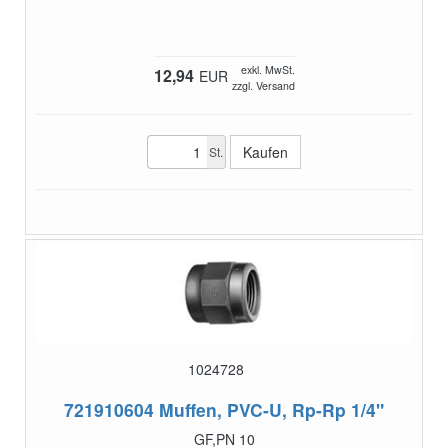
exkl. MwSt.
12,94
EUR
zzgl. Versand
St.
1024728
721910604
Muffen, PVC-U, Rp-Rp 1/4"
GF,PN 10