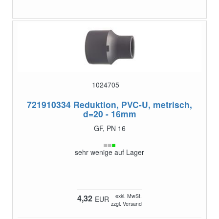
1024705
721910334
Reduktion, PVC-U, metrisch,
d=20 - 16mm
GF, PN 16
sehr wenige auf Lager
exkl. MwSt.
4,32
EUR
zzgl. Versand