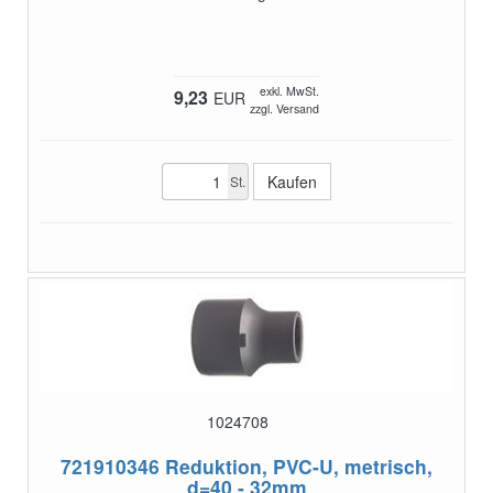
exkl. MwSt.
9,23
EUR
zzgl. Versand
St.
1024708
721910346
Reduktion, PVC-U, metrisch,
d=40 - 32mm