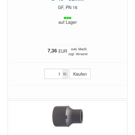
GF, PN 16
auf Lager
exkl. MwSt.
7,36
EUR
zzgl. Versand
St.