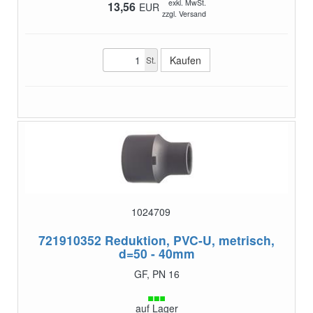
exkl. MwSt.
13,56
EUR
zzgl. Versand
St.
1024709
721910352
Reduktion, PVC-U, metrisch,
d=50 - 40mm
GF, PN 16
auf Lager