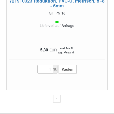
721910323
Reduktion, PVC-U, metrisch, d=8
- 6mm
GF, PN 16
Lieferzeit auf Anfrage
exkl. MwSt.
5,30
EUR
zzgl. Versand
St.
1