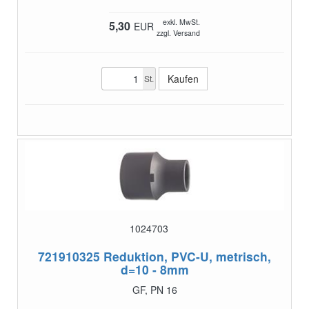
exkl. MwSt.
5,30
EUR
zzgl. Versand
St.
1024703
721910325
Reduktion, PVC-U, metrisch,
d=10 - 8mm
GF, PN 16