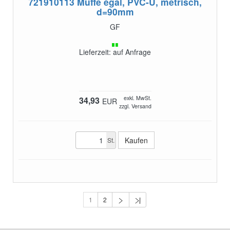
721910113
Muffe egal, PVC-U, metrisch,
d=90mm
GF
Lieferzeit: auf Anfrage
exkl. MwSt.
34,93
EUR
zzgl. Versand
St.
1
2