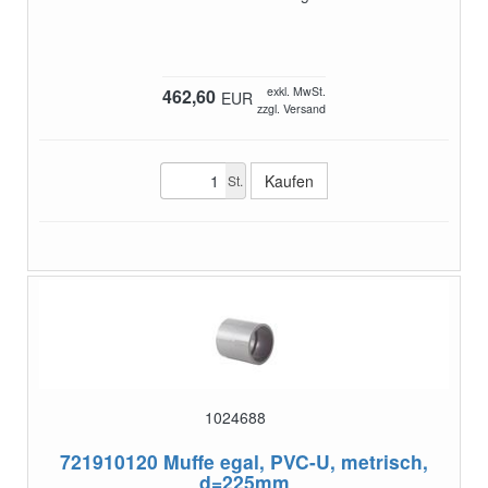
exkl. MwSt.
462,60
EUR
zzgl. Versand
St.
1024688
721910120
Muffe egal, PVC-U, metrisch,
d=225mm