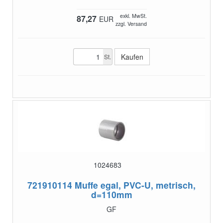
exkl. MwSt.
87,27
EUR
zzgl. Versand
St.
1024683
721910114
Muffe egal, PVC-U, metrisch,
d=110mm
GF