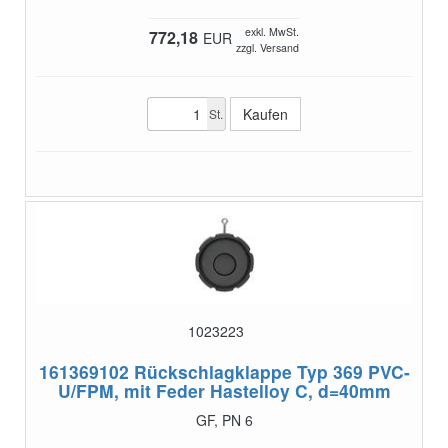
exkl. MwSt.
772,18
EUR
zzgl. Versand
St.
1023223
161369102
Rückschlagklappe Typ 369 PVC-
U/FPM, mit Feder Hastelloy C, d=40mm
GF, PN 6