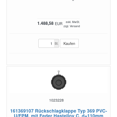
exkl. MwSt.
1.488,58
EUR
zzgl. Versand
St.
1023228
161369107
Rückschlagklappe Typ 369 PVC-
U/FPM, mit Feder Hastelloy C, d=110mm