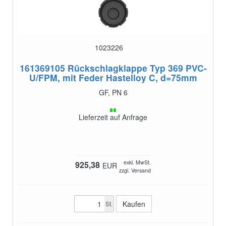
1023226
161369105
Rückschlagklappe Typ 369 PVC-
U/FPM, mit Feder Hastelloy C, d=75mm
GF, PN 6
Lieferzeit auf Anfrage
exkl. MwSt.
925,38
EUR
zzgl. Versand
St.