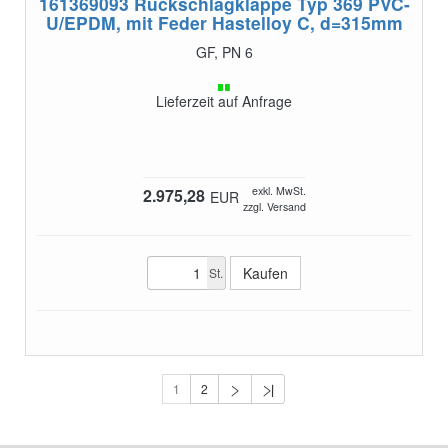
161369093
Rückschlagklappe Typ 369 PVC-
U/EPDM, mit Feder Hastelloy C, d=315mm
GF, PN 6
Lieferzeit auf Anfrage
exkl. MwSt.
2.975,28
EUR
zzgl. Versand
St.
1
2