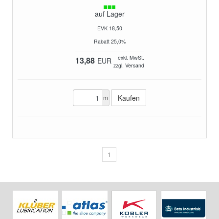
auf Lager
EVK 18,50
Rabatt 25,0%
exkl. MwSt.
13,88
EUR
zzgl. Versand
m
1