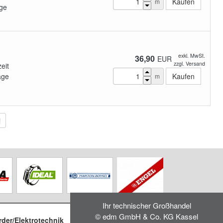
m
ge
exkl. MwSt.
36,90
EUR
zzgl. Versand
zeit
age
m
Ihr technischer Großhandel
© edm GmbH & Co. KG Kassel
rder/Elektrotechnik