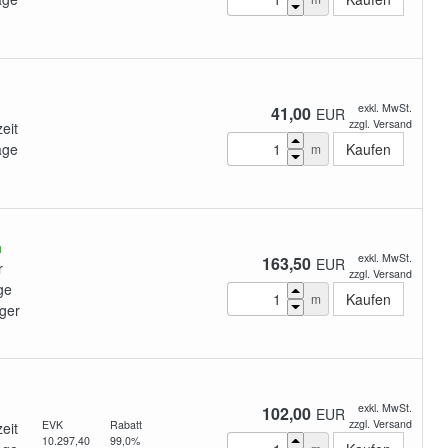
exkl. MwSt.
41,00
EUR
zzgl. Versand
zeit
age
m
exkl. MwSt.
163,50
EUR
r
zzgl. Versand
ge
m
ger
exkl. MwSt.
102,00
EUR
zzgl. Versand
EVK
Rabatt
zeit
10.297,40
99,0%