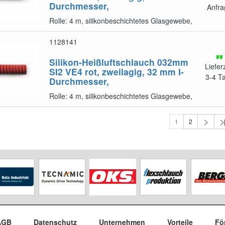
Durchmesser,
Anfra
Rolle: 4 m, silikonbeschichtetes Glasgewebe,
1128141
Silikon-Heißluftschlauch 032mm
Liefer
SI2 VE4
rot, zweilagig, 32 mm I-
3-4 T
Durchmesser,
Rolle: 4 m, silikonbeschichtetes Glasgewebe,
1
2
AGB
Datenschutz
Unternehmen
Vorteile
Fö