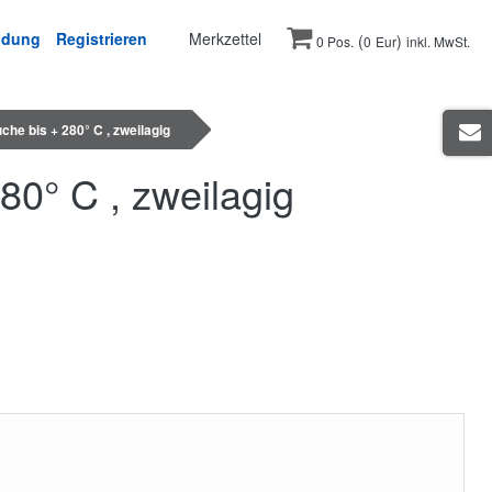
ldung
Registrieren
Merkzettel
(
)
0 Pos.
0
Eur
inkl. MwSt.
che bis + 280° C , zweilagig
80° C , zweilagig