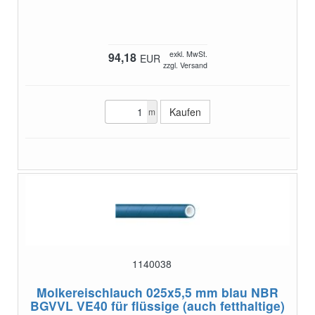
exkl. MwSt.
94,18
EUR
zzgl. Versand
m
1140038
Molkereischlauch 025x5,5 mm blau NBR
BGVVL VE40
für flüssige (auch fetthaltige)