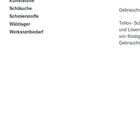
Kunststoffe
Schläuche
Gebrauchs
Schmierstoffe
Teflon- Sc
Wälzlager
und Lösemi
Werkstattbedarf
von flüss
Gebrauchs