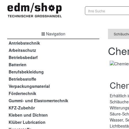
Navigation
Schläuch
Antriebstechnik
Che
Arbeitsschutz
Betriebsbedarf
Batterien
Berufsbekleidung
Betriebsstoffe
Chem
Verpackungsmaterial
Fördertechnik
Erhältlich
Gummi- und Elastomertechnik
Schläuche 
KFZ-Zubehör
Witterungs
Säure-Schl
Kleben und Dichten
Wasser, Se
Klüber Lubrication
Lichtbestä