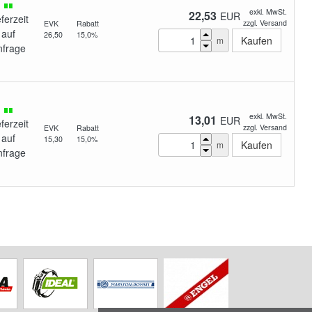
exkl. MwSt.
22,53
EUR
eferzeit
zzgl. Versand
EVK
Rabatt
auf
26,50
15,0%
m
nfrage
exkl. MwSt.
13,01
EUR
eferzeit
zzgl. Versand
EVK
Rabatt
auf
15,30
15,0%
m
nfrage