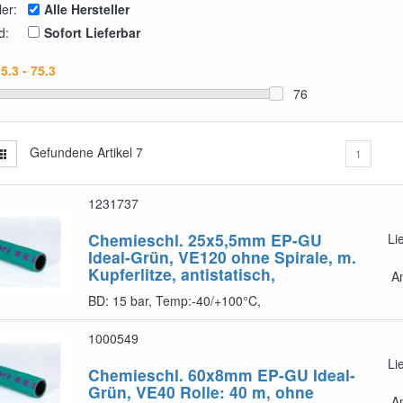
ler:
Alle Hersteller
d:
Sofort Lieferbar
76
Gefundene Artikel
7
1
1231737
Chemieschl. 25x5,5mm EP-GU
Li
Ideal-Grün, VE120
ohne Spirale, m.
Kupferlitze, antistatisch,
A
BD: 15 bar, Temp:-40/+100°C,
1000549
Li
Chemieschl. 60x8mm EP-GU Ideal-
Grün, VE40
Rolle: 40 m, ohne
A