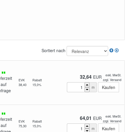
Sortiert nach
exkl. MwSt.
32,64
EUR
eferzeit
zzgl. Versand
EVK
Rabatt
auf
38,40
15,0%
m
nfrage
exkl. MwSt.
64,01
EUR
eferzeit
zzgl. Versand
EVK
Rabatt
auf
75,30
15,0%
m
nfrage