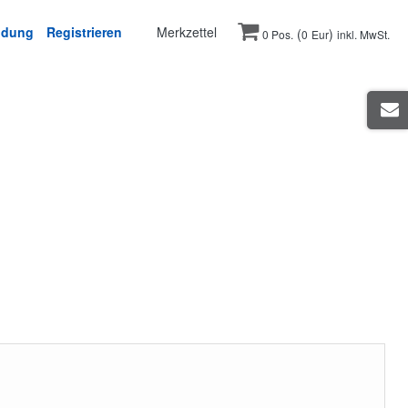
ldung
Registrieren
Merkzettel
(
)
0 Pos.
0
Eur
inkl. MwSt.