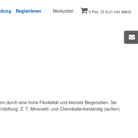
ldung
Registrieren
Merkzettel
(
)
0 Pos.
0
Eur
inkl. MwSt.
 durch eine hohe Flexibilität und kleinste Biegeradien. Sie
tlüftung. Z. T. Mineralöl- und Chemikalienbeständig (außen)