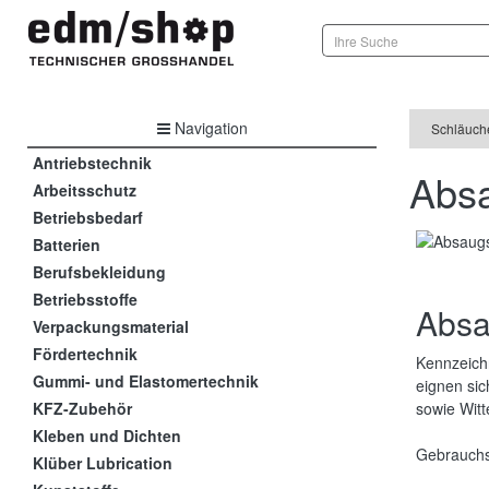
Navigation
Schläuch
Antriebstechnik
Abs
Arbeitsschutz
Betriebsbedarf
Batterien
Berufsbekleidung
Betriebsstoffe
Absa
Verpackungsmaterial
Fördertechnik
Kennzeichn
Gummi- und Elastomertechnik
eignen sic
KFZ-Zubehör
sowie Wit
Kleben und Dichten
Gebrauchs
Klüber Lubrication