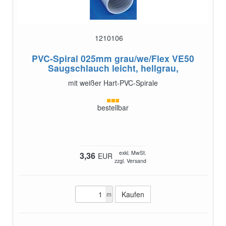
1210106
PVC-Spiral 025mm grau/we/Flex VE50
Saugschlauch leicht, hellgrau,
mit weißer Hart-PVC-Spirale
bestellbar
exkl. MwSt.
3,36
EUR
zzgl. Versand
m