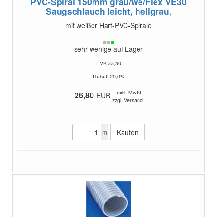
PVC-Spiral 150mm grau/we/Flex VE30
Saugschlauch leicht, hellgrau,
mit weißer Hart-PVC-Spirale
sehr wenige auf Lager
EVK 33,50
Rabatt 20,0%
exkl. MwSt.
26,80
EUR
zzgl. Versand
m