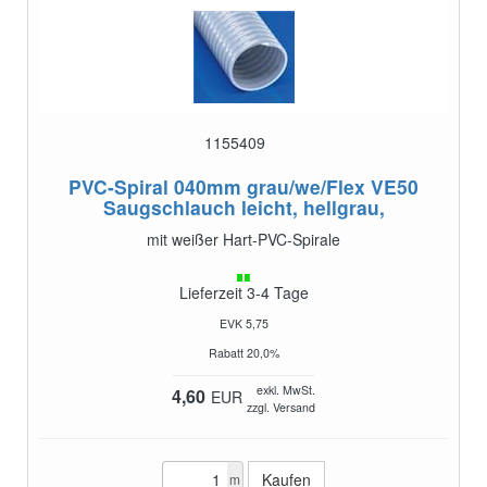
1155409
PVC-Spiral 040mm grau/we/Flex VE50
Saugschlauch leicht, hellgrau,
mit weißer Hart-PVC-Spirale
Lieferzeit 3-4 Tage
EVK 5,75
Rabatt 20,0%
exkl. MwSt.
4,60
EUR
zzgl. Versand
m