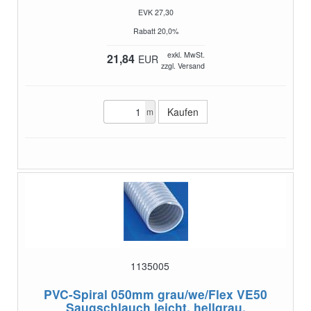
EVK 27,30
Rabatt 20,0%
exkl. MwSt.
21,84
EUR
zzgl. Versand
m
1135005
PVC-Spiral 050mm grau/we/Flex VE50
Saugschlauch leicht, hellgrau,