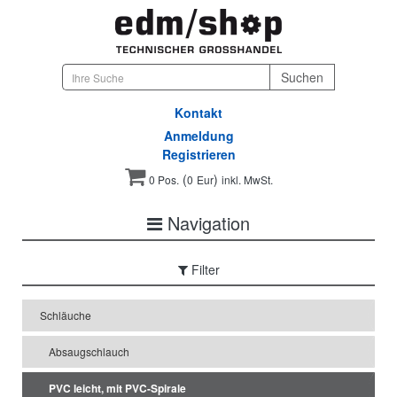
Kontakt
Anmeldung
Registrieren
(
)
0 Pos.
0
Eur
inkl. MwSt.
Navigation
Filter
Schläuche
Absaugschlauch
PVC leicht, mit PVC-Spirale