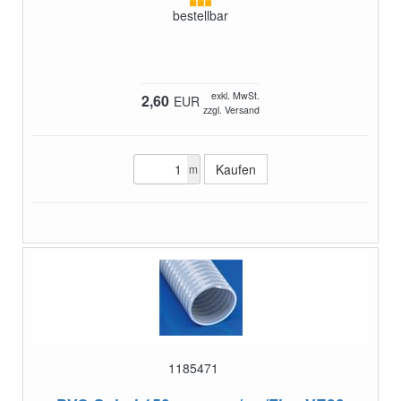
bestellbar
exkl. MwSt.
2,60
EUR
zzgl. Versand
m
1185471