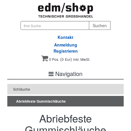
Kontakt
Anmeldung
Registrieren
(
)
0 Pos.
0
Eur
inkl. MwSt.
Navigation
Schläuche
Abriebfeste Gummischläuche
Abriebfeste
Gummischläuche