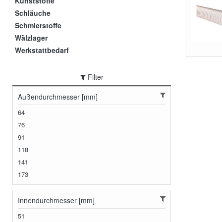
Kunststoffe
Schläuche
Schmierstoffe
Wälzlager
Werkstattbedarf
Filter
Außendurchmesser [mm]
64
76
91
118
141
173
Innendurchmesser [mm]
51