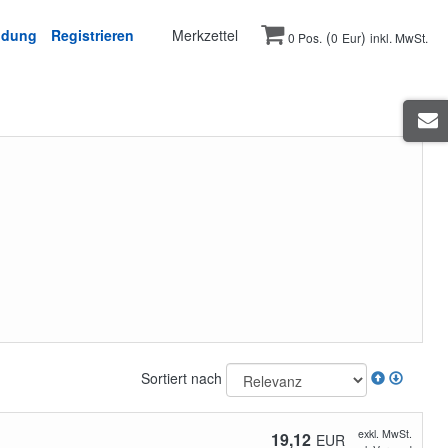
ldung
Registrieren
Merkzettel
(
)
0 Pos.
0
Eur
inkl. MwSt.
Sortiert nach
exkl. MwSt.
19,12
EUR